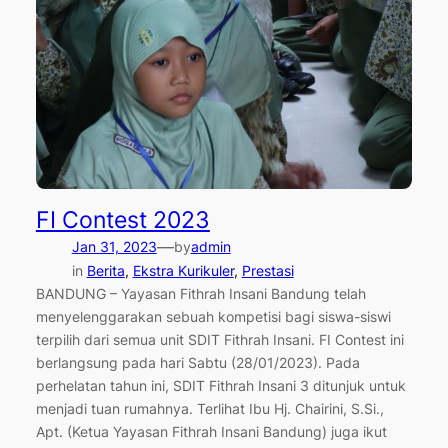
FI Contest 2023
—
Jan 31, 2023
by
admin
in
Berita
, 
Ekstra Kurikuler
, 
Prestasi
BANDUNG – Yayasan Fithrah Insani Bandung telah
menyelenggarakan sebuah kompetisi bagi siswa-siswi
terpilih dari semua unit SDIT Fithrah Insani. FI Contest ini
berlangsung pada hari Sabtu (28/01/2023). Pada
perhelatan tahun ini, SDIT Fithrah Insani 3 ditunjuk untuk
menjadi tuan rumahnya. Terlihat Ibu Hj. Chairini, S.Si.,
Apt. (Ketua Yayasan Fithrah Insani Bandung) juga ikut