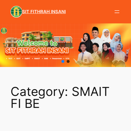
Skip
to
SIT FITHRAH INSANI
content
Category:
SMAIT
FI BE