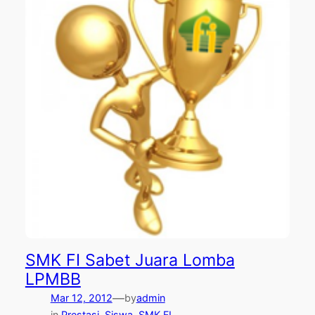
SMK FI Sabet Juara Lomba
LPMBB
—
Mar 12, 2012
by
admin
in
Prestasi
, 
Siswa
, 
SMK FI