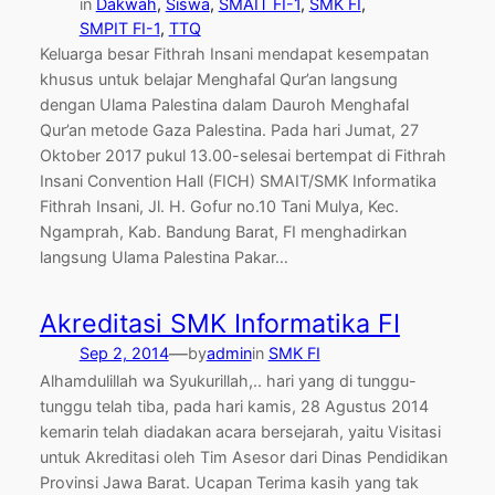
in
Dakwah
, 
Siswa
, 
SMAIT FI-1
, 
SMK FI
, 
SMPIT FI-1
, 
TTQ
Keluarga besar Fithrah Insani mendapat kesempatan
khusus untuk belajar Menghafal Qur’an langsung
dengan Ulama Palestina dalam Dauroh Menghafal
Qur’an metode Gaza Palestina. Pada hari Jumat, 27
Oktober 2017 pukul 13.00-selesai bertempat di Fithrah
Insani Convention Hall (FICH) SMAIT/SMK Informatika
Fithrah Insani, Jl. H. Gofur no.10 Tani Mulya, Kec.
Ngamprah, Kab. Bandung Barat, FI menghadirkan
langsung Ulama Palestina Pakar…
Akreditasi SMK Informatika FI
—
Sep 2, 2014
by
admin
in
SMK FI
Alhamdulillah wa Syukurillah,.. hari yang di tunggu-
tunggu telah tiba, pada hari kamis, 28 Agustus 2014
kemarin telah diadakan acara bersejarah, yaitu Visitasi
untuk Akreditasi oleh Tim Asesor dari Dinas Pendidikan
Provinsi Jawa Barat. Ucapan Terima kasih yang tak