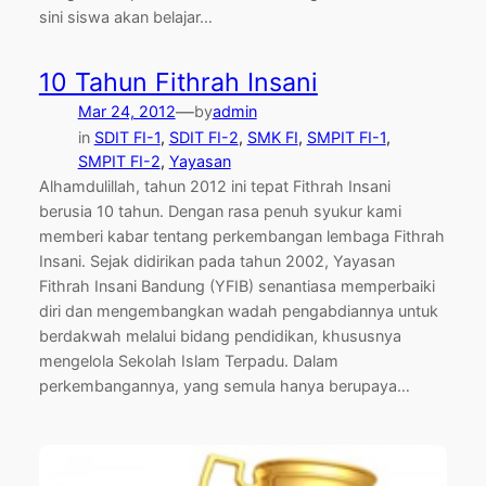
sini siswa akan belajar…
10 Tahun Fithrah Insani
—
Mar 24, 2012
by
admin
in
SDIT FI-1
, 
SDIT FI-2
, 
SMK FI
, 
SMPIT FI-1
, 
SMPIT FI-2
, 
Yayasan
Alhamdulillah, tahun 2012 ini tepat Fithrah Insani
berusia 10 tahun. Dengan rasa penuh syukur kami
memberi kabar tentang perkembangan lembaga Fithrah
Insani. Sejak didirikan pada tahun 2002, Yayasan
Fithrah Insani Bandung (YFIB) senantiasa memperbaiki
diri dan mengembangkan wadah pengabdiannya untuk
berdakwah melalui bidang pendidikan, khususnya
mengelola Sekolah Islam Terpadu. Dalam
perkembangannya, yang semula hanya berupaya…