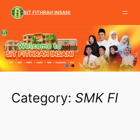
Skip
to
SIT FITHRAH INSANI
content
Category:
SMK FI