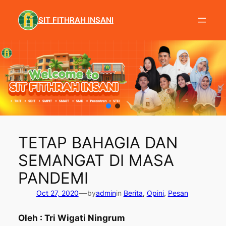
Skip
to
SIT FITHRAH INSANI
content
TETAP BAHAGIA DAN
SEMANGAT DI MASA
PANDEMI
—
Oct 27, 2020
by
admin
in
Berita
, 
Opini
, 
Pesan
Oleh : Tri Wigati Ningrum